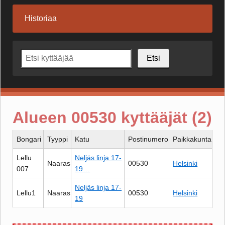
Historiaa
Etsi
Alueen 00530 kyttääjät (2)
Bongari
Tyyppi
Katu
Postinumero
Paikkakunta
Lellu
Neljäs linja 17-
Naaras
00530
Helsinki
007
19…
Neljäs linja 17-
Lellu1
Naaras
00530
Helsinki
19