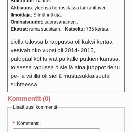
Sukupuoli:
naaras
Aktiivuus:
yleensä horrostilassa tai kanttuvei
Ilmoittaja:
Silmännäkijä
Ominaisuudet:
suorasanainen
Ekstrat:
ruma suustaan
Katseltu:
735 kertaa
siellä talossa b rappussa oli kaksi kertaa
vesivahinko vuosi oli 2014- 2015,
palopääliköt tulivat paikalle putkien kanssa.
toisessa rapussa d siellä aina juoppot riehu
pe- la välillä oli siellä mustasukkaisuuta
suhteessa.
Kommentit (0)
Lisää uusi kommentti
*
Kommentti: