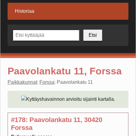
Historiaa
Etsi
Paavolankatu 11, Forssa
Paikkakunnat
:
Forssa
: Paavolankatu 11
#178: Paavolankatu 11, 30420
Forssa