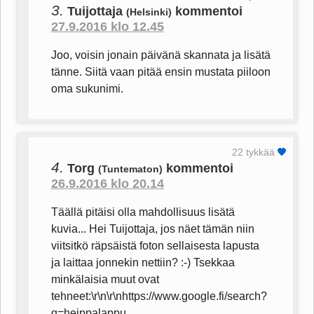
3.
Tuijottaja
kommentoi
(Helsinki)
27.9.2016 klo 12.45
Joo, voisin jonain päivänä skannata ja lisätä
tänne. Siitä vaan pitää ensin mustata piiloon
oma sukunimi.
22 tykkää
4.
Torg
kommentoi
(Tuntematon)
26.9.2016 klo 20.14
Täällä pitäisi olla mahdollisuus lisätä
kuvia... Hei Tuijottaja, jos näet tämän niin
viitsitkö räpsäistä foton sellaisesta lapusta
ja laittaa jonnekin nettiin? :-) Tsekkaa
minkälaisia muut ovat
tehneet:\r\n\r\nhttps://www.google.fi/search?
q=heippalappu