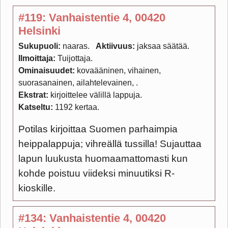
#119: Vanhaistentie 4, 00420
Helsinki
Sukupuoli:
naaras
Aktiivuus:
jaksaa säätää
Ilmoittaja:
Tuijottaja
Ominaisuudet:
kovaääninen, vihainen,
suorasanainen, ailahtelevainen,
Ekstrat:
kirjoittelee välillä lappuja
Katseltu:
1192 kertaa
Potilas kirjoittaa Suomen parhaimpia
heippalappuja; vihreällä tussilla! Sujauttaa
lapun luukusta huomaamattomasti kun
kohde poistuu viideksi minuutiksi R-
kioskille.
#134: Vanhaistentie 4, 00420