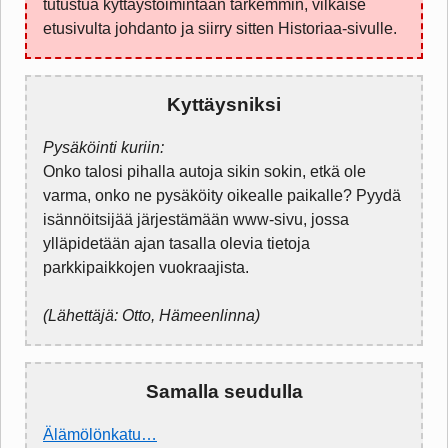
tutustua kyttäystoimintaan tarkemmin, vilkaise
etusivulta johdanto ja siirry sitten Historiaa-sivulle.
Kyttäysniksi
Pysäköinti kuriin:
Onko talosi pihalla autoja sikin sokin, etkä ole
varma, onko ne pysäköity oikealle paikalle? Pyydä
isännöitsijää järjestämään www-sivu, jossa
ylläpidetään ajan tasalla olevia tietoja
parkkipaikkojen vuokraajista.
(Lähettäjä: Otto, Hämeenlinna)
Samalla seudulla
Älämölönkatu…