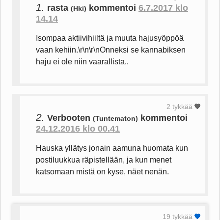
1.
rasta
kommentoi
6.7.2017 klo
(Hki)
14.14
Isompaa aktiivihiiltä ja muuta hajusyöppöä
vaan kehiin.\r\n\r\nOnneksi se kannabiksen
haju ei ole niin vaarallista..
2 tykkää
2.
Verbooten
kommentoi
(Tuntematon)
24.12.2016 klo 00.41
Hauska yllätys jonain aamuna huomata kun
postiluukkua räpistellään, ja kun menet
katsomaan mistä on kyse, näet nenän.
19 tykkää