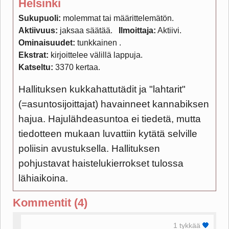
Helsinki
Sukupuoli:
molemmat tai määrittelemätön
Aktiivuus:
jaksaa säätää
Ilmoittaja:
Aktiivi
Ominaisuudet:
tunkkainen
Ekstrat:
kirjoittelee välillä lappuja
Katseltu:
3370 kertaa
Hallituksen kukkahattutädit ja "lahtarit"
(=asuntosijoittajat) havainneet kannabiksen
hajua. Hajulähdeasuntoa ei tiedetä, mutta
tiedotteen mukaan luvattiin kytätä selville
poliisin avustuksella. Hallituksen
pohjustavat haistelukierrokset tulossa
lähiaikoina.
Kommentit (4)
1 tykkää