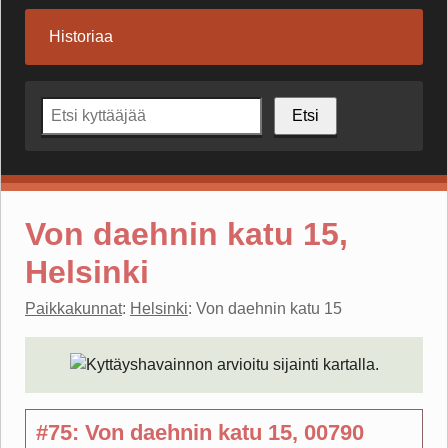
Historiaa
Etsi
Von daehnin katu 15,
Helsinki
Paikkakunnat
:
Helsinki
: Von daehnin katu 15
#75: Von daehnin katu 15, 00790