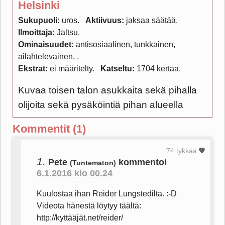
Helsinki
Sukupuoli:
uros
Aktiivuus:
jaksaa säätää
Ilmoittaja:
Jaltsu
Ominaisuudet:
antisosiaalinen, tunkkainen,
ailahtelevainen,
Ekstrat:
ei määritelty
Katseltu:
1704 kertaa
Kuvaa toisen talon asukkaita sekä pihalla
olijoita sekä pysäköintiä pihan alueella
Kommentit (1)
74 tykkää
1.
Pete
kommentoi
(Tuntematon)
6.1.2016 klo 00.24
Kuulostaa ihan Reider Lungstedilta. :-D
Videota hänestä löytyy täältä:
http://kyttääjät.net/reider/