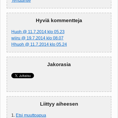
Tehtaantie
Hyviä kommentteja
Huoh @ 11.7.2014 klo 05.23
wiiru @ 19.7.2014 klo 08.07
Hhuoh @ 11.7.2014 klo 05.24
Jakorasia
Liittyy aiheesen
1.
Etsi muuttoapua