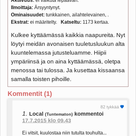
Aktiivuus:
ei vaikuta lepäävän
Ilmoittaja:
Ärsyyntynyt
Ominaisuudet:
tunkkainen, ailahtelevainen,
Ekstrat:
ei määritelty
Katseltu:
1173 kertaa
Kulkee kyttäämässä kaikkia naapureita. Nyt
löytyi meidän avonaisen tuuletusluukun alta
kuuntelemassa jutusteluamme. Hiipii
ympäriinsä ja on aina kyttäämässä, oletpa
menossa tai tulossa. Ja kusettaa kissaansa
samalla toisten pihoille.
Kommentit (1)
82 tykkää
1.
Local
kommentoi
(Tuntematon)
17.7.2015 klo 09.43
Ei vitsit, kuulostaa niin tutulta touhulta...