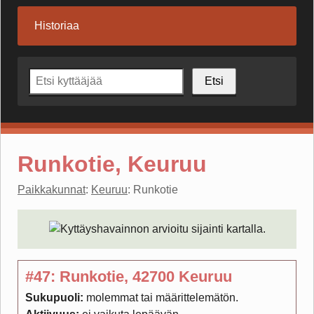
Historiaa
Etsi
Runkotie, Keuruu
Paikkakunnat
:
Keuruu
: Runkotie
#47: Runkotie, 42700 Keuruu
Sukupuoli:
molemmat tai määrittelemätön