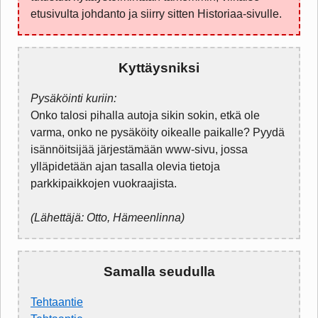
etusivulta johdanto ja siirry sitten Historiaa-sivulle.
Kyttäysniksi
Pysäköinti kuriin:
Onko talosi pihalla autoja sikin sokin, etkä ole
varma, onko ne pysäköity oikealle paikalle? Pyydä
isännöitsijää järjestämään www-sivu, jossa
ylläpidetään ajan tasalla olevia tietoja
parkkipaikkojen vuokraajista.
(Lähettäjä: Otto, Hämeenlinna)
Samalla seudulla
Tehtaantie