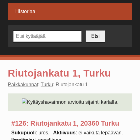
Historiaa
Etsi
Riutojankatu 1, Turku
Paikkakunnat
:
Turku
: Riutojankatu 1
#126: Riutojankatu 1, 20360 Turku
Sukupuoli:
uros
Aktiivuus:
ei vaikuta lepäävän