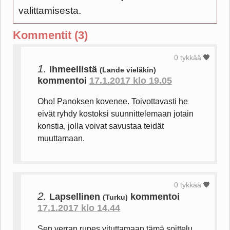
valittamisesta.
Kommentit (3)
0 tykkää
1.
Ihmeellistä
(Lande vieläkin)
kommentoi
17.1.2017 klo 19.05
Oho! Panoksen kovenee. Toivottavasti he
eivät ryhdy kostoksi suunnittelemaan jotain
konstia, jolla voivat savustaa teidät
muuttamaan.
0 tykkää
2.
Lapsellinen
kommentoi
(Turku)
17.1.2017 klo 14.44
Sen verran rupes vituttamaan tämä soittelu,