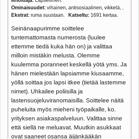
Ilmoittaja:
Lapsellinen
Ominaisuudet:
vihainen, antisosiaalinen, vikkelä,
Ekstrat:
ruma suustaan
Katseltu:
1691 kertaa
Seinänaapurimme soittelee
tuntemattomasta numerosta (luulee
ettemme tiedä kuka hän on) ja valittaa
milloin mistäkin melusta. Olemme
kuulemma poranneet keskellä yötä yms. Ja
hänen mielestään lapsiamme kiusaamme,
yöllä soittaa jos lapsi itkee (tietää lastemme
nimet). Uhkailee poliisilla ja
lastensuojeluviranomaisilla. Soittelee näitä
puheluita myös mieheni työpaikalle, ko.
yrityksen asiakaspalveluun. Valittaa sinne
että siellä ne meluavat. Muutkin asukkaat
ovat saaneet osansa äijänkääkän