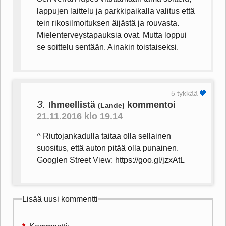
lappujen laittelu ja parkkipaikalla valitus että
tein rikosilmoituksen äijästä ja rouvasta.
Mielenterveystapauksia ovat. Mutta loppui
se soittelu sentään. Ainakin toistaiseksi.
5 tykkää
3.
Ihmeellistä
kommentoi
(Lande)
21.11.2016 klo 19.14
^ Riutojankadulla taitaa olla sellainen
suositus, että auton pitää olla punainen.
Googlen Street View: https://goo.gl/jzxAtL
Lisää uusi kommentti