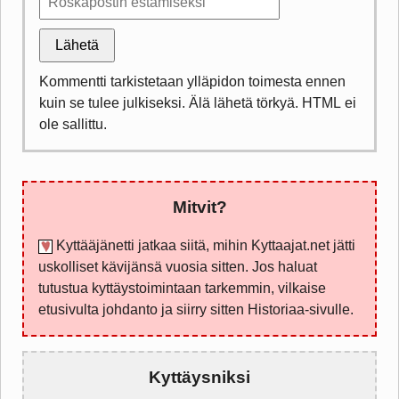
Lähetä
Kommentti tarkistetaan ylläpidon toimesta ennen
kuin se tulee julkiseksi. Älä lähetä törkyä. HTML ei
ole sallittu.
Mitvit?
Kyttääjänetti jatkaa siitä, mihin Kyttaajat.net jätti
uskolliset kävijänsä vuosia sitten. Jos haluat
tutustua kyttäystoimintaan tarkemmin, vilkaise
etusivulta johdanto ja siirry sitten Historiaa-sivulle.
Kyttäysniksi