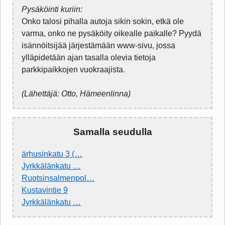
Pysäköinti kuriin:
Onko talosi pihalla autoja sikin sokin, etkä ole
varma, onko ne pysäköity oikealle paikalle? Pyydä
isännöitsijää järjestämään www-sivu, jossa
ylläpidetään ajan tasalla olevia tietoja
parkkipaikkojen vuokraajista.
(Lähettäjä: Otto, Hämeenlinna)
Samalla seudulla
ärhusinkatu 3 (…
Jyrkkälänkatu …
Ruotsinsalmenpol…
Kustavintie 9
Jyrkkälänkatu …