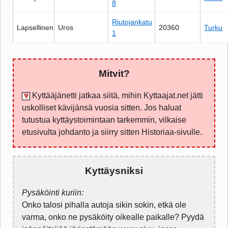
8
Riutojankatu
Lapsellinen
Uros
20360
Turku
1
Mitvit?
Kyttääjänetti jatkaa siitä, mihin Kyttaajat.net jätti
uskolliset kävijänsä vuosia sitten. Jos haluat
tutustua kyttäystoimintaan tarkemmin, vilkaise
etusivulta johdanto ja siirry sitten Historiaa-sivulle.
Kyttäysniksi
Pysäköinti kuriin:
Onko talosi pihalla autoja sikin sokin, etkä ole
varma, onko ne pysäköity oikealle paikalle? Pyydä