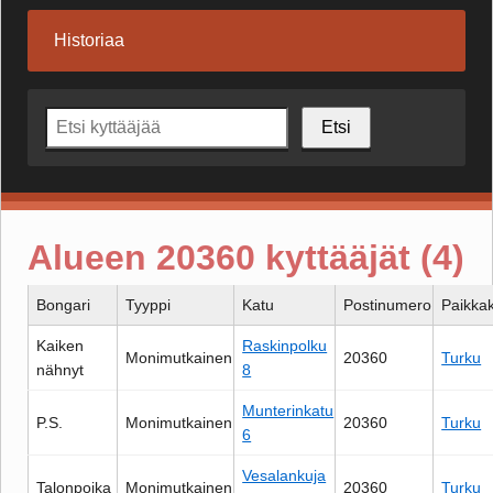
Historiaa
Etsi
Alueen 20360 kyttääjät (4)
Bongari
Tyyppi
Katu
Postinumero
Paikka
Kaiken
Raskinpolku
Monimutkainen
20360
Turku
nähnyt
8
Munterinkatu
P.S.
Monimutkainen
20360
Turku
6
Vesalankuja
Talonpoika
Monimutkainen
20360
Turku