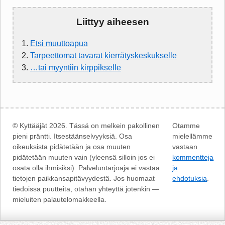
Liittyy aiheesen
1.
Etsi muuttoapua
2.
Tarpeettomat tavarat kierrätyskeskukselle
3.
…tai myyntiin kirppikselle
© Kyttääjät 2026. Tässä on melkein pakollinen
Otamme
pieni präntti. Itsestäänselvyyksiä. Osa
mielellämme
oikeuksista pidätetään ja osa muuten
vastaan
pidätetään muuten vain (yleensä silloin jos ei
kommentteja
osata olla ihmisiksi). Palveluntarjoaja ei vastaa
ja
tietojen paikkansapitävyydestä. Jos huomaat
ehdotuksia
.
tiedoissa puutteita, otahan yhteyttä jotenkin —
mieluiten palautelomakkeella.