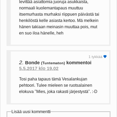
levittää asiattomia juoruja asukkaista,
normaali kuolemantapaus muuttuu
itsemurhasta murhaksi riippuen päivästä tai
henkilöstä kelle asiasta kertoo. Mä melkein
hänen takiaan meinasin muuttaa pois, mut
en suo iloa hänelle, heh
1 tykkää
2.
Bonde
kommentoi
(Tuntematon)
5.5.2017 klo 19.02
Tosi paha tapaus tämä Vesalankujan
pehtoori. Tulee mieleen se ruotsalainen
elokuva "Mies, joka rakasti järjestystä". :-D
Lisää uusi kommentti