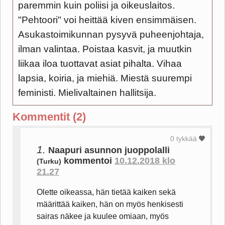
paremmin kuin poliisi ja oikeuslaitos.
"Pehtoori" voi heittää kiven ensimmäisen.
Asukastoimikunnan pysyvä puheenjohtaja,
ilman valintaa. Poistaa kasvit, ja muutkin
liikaa iloa tuottavat asiat pihalta. Vihaa
lapsia, koiria, ja miehiä. Miestä suurempi
feministi. Mielivaltainen hallitsija.
Kommentit (2)
0 tykkää
1.
Naapuri asunnon juoppolalli
kommentoi
10.12.2018 klo
(Turku)
21.27
Olette oikeassa, hän tietää kaiken sekä
määrittää kaiken, hän on myös henkisesti
sairas näkee ja kuulee omiaan, myös