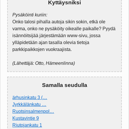
Kyttäysniksi
Pysäköinti kuriin:
Onko talosi pihalla autoja sikin sokin, etkä ole
varma, onko ne pysäköity oikealle paikalle? Pyydä
isännöitsijää järjestämään www-sivu, jossa
ylläpidetään ajan tasalla olevia tietoja
parkkipaikkojen vuokraajista.
(Lähettäjä: Otto, Hämeenlinna)
Samalla seudulla
ärhusinkatu 3 (…
Jyrkkälänkatu …
Ruotsinsalmenpol…
Kustavintie 9
Riutojankatu 1