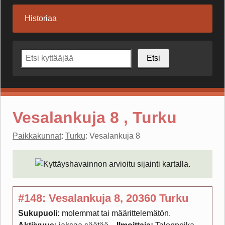
Historiaa
Etsi
Vesalankuja 8 , Turku
Paikkakunnat
:
Turku
: Vesalankuja 8
#148: Vesalankuja 8, 20360 Turku
Sukupuoli:
molemmat tai määrittelemätön