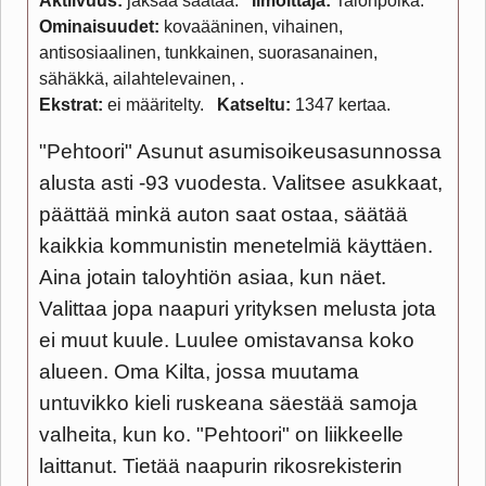
Aktiivuus:
jaksaa säätää
Ilmoittaja:
Talonpoika
Ominaisuudet:
kovaääninen, vihainen,
antisosiaalinen, tunkkainen, suorasanainen,
sähäkkä, ailahtelevainen,
Ekstrat:
ei määritelty
Katseltu:
1347 kertaa
"Pehtoori" Asunut asumisoikeusasunnossa
alusta asti -93 vuodesta. Valitsee asukkaat,
päättää minkä auton saat ostaa, säätää
kaikkia kommunistin menetelmiä käyttäen.
Aina jotain taloyhtiön asiaa, kun näet.
Valittaa jopa naapuri yrityksen melusta jota
ei muut kuule. Luulee omistavansa koko
alueen. Oma Kilta, jossa muutama
untuvikko kieli ruskeana säestää samoja
valheita, kun ko. "Pehtoori" on liikkeelle
laittanut. Tietää naapurin rikosrekisterin