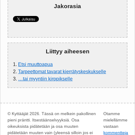
Jakorasia
Liittyy aiheesen
1.
Etsi muuttoapua
2.
Tarpeettomat tavarat kierrätyskeskukselle
3.
…tai myyntiin kirppikselle
© Kyttääjät 2026. Tässä on melkein pakollinen
Otamme
pieni präntti. Itsestäänselvyyksiä. Osa
mielellämme
oikeuksista pidätetään ja osa muuten
vastaan
pidätetään muuten vain (yleensä silloin jos ei
kommentteja