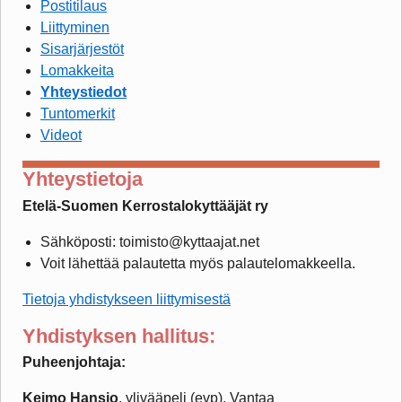
Postitilaus
Liittyminen
Sisarjärjestöt
Lomakkeita
Yhteystiedot
Tuntomerkit
Videot
Yhteystietoja
Etelä-Suomen Kerrostalokyttääjät ry
Sähköposti: toimisto@kyttaajat.net
Voit lähettää palautetta myös palautelomakkeella.
Tietoja yhdistykseen liittymisestä
Yhdistyksen hallitus:
Puheenjohtaja:
Keimo Hansio
, ylivääpeli (evp), Vantaa