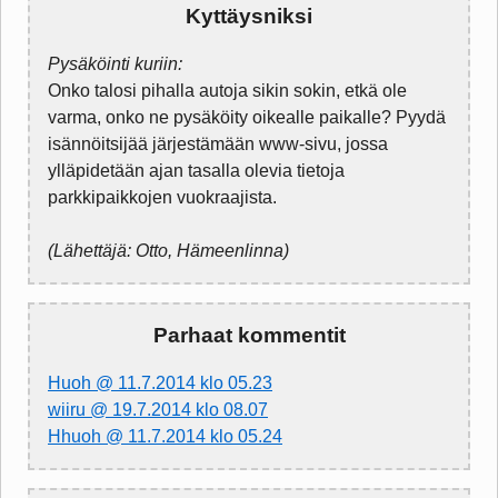
Kyttäysniksi
Pysäköinti kuriin:
Onko talosi pihalla autoja sikin sokin, etkä ole
varma, onko ne pysäköity oikealle paikalle? Pyydä
isännöitsijää järjestämään www-sivu, jossa
ylläpidetään ajan tasalla olevia tietoja
parkkipaikkojen vuokraajista.
(Lähettäjä: Otto, Hämeenlinna)
Parhaat kommentit
Huoh @ 11.7.2014 klo 05.23
wiiru @ 19.7.2014 klo 08.07
Hhuoh @ 11.7.2014 klo 05.24